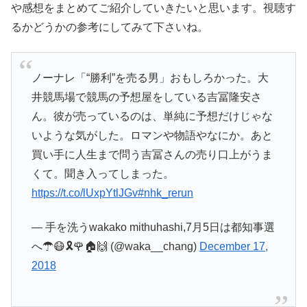
や感想をまとめてご紹介していきたいと思います。視聴す
るかどうかの参考にしてみて下さいね。
ノーナレ「“勝利”を売る男」おもしろかった。大
井競馬場で競馬の予想屋をしている吉冨隆安さ
ん。彼が売っているのは、単純に予想だけじゃな
いような気がした。ロマンや物語やなにか。あと
買い手に人生まで問う吉冨さんの売り口上がうま
くて。聞き入ってしまった。
https://t.co/lUxpYtlJGv
#nhk_rerun
— 手を洗うwakako mithuhashi,7月5日は都知事選
へ☂😷🎗🌹🏠🙌 (@waka__chang)
December 17,
2018