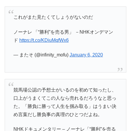
これがまた見たくてしょうがないのだ
ノーナレ 「“勝利”を売る男」 －NHKオンデマン
ド
https://t.co/KDiuMqfWx6
— またそ (@infinity_mofu)
January 6, 2020
競馬場公認の予想士がいるのを初めて知ったし、
口上がうまくてこの人なら売れるだろうなと思っ
た。「勝負に勝って人生を掴み取る」はうまい決
め言葉だし勝負事の真理のひとつだよね。
NHKドキュメンタリー – ノーナレ「“勝利”を売る