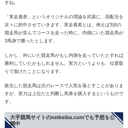
すね。
「実走着差」というオリジナルの理論を武器に、高配当を
次々に的中させていきます。実走着差とは、例えば3頭の
競走馬が並んでコースを走った時に、内側にいた競走馬が
3馬身で勝ったとします。
しかし、外にいた競走馬がもし内側を走っていたとすれば
勝利していたかもしれません。実力というよりも、位置取
りで負けたことになります。
敗北した競走馬は次のレースで人気を落とすことがありま
すが、実力は上位だと判断し馬券を購入するというもので
す。
大手競馬サイトのnetkeiba.comでも予想を公
開中