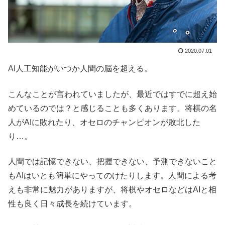
2020.07.01
AI人工知能がいつか人間の脳を超える。
こんなことが言われていましたが、最近ではすでに超え始
めているのでは？と感じることも多くあります。将棋の名
人がAIに敗れたり、オセロのチャンピオンが敗北した
り…。
人間では記憶できない、把握できない、予測できないこと
もAIはいとも簡単にやってのけたりします。人間による考
えも非常に魅力がありますが、将棋やオセロなどはAIと相
性も良く日々成長を続けています。